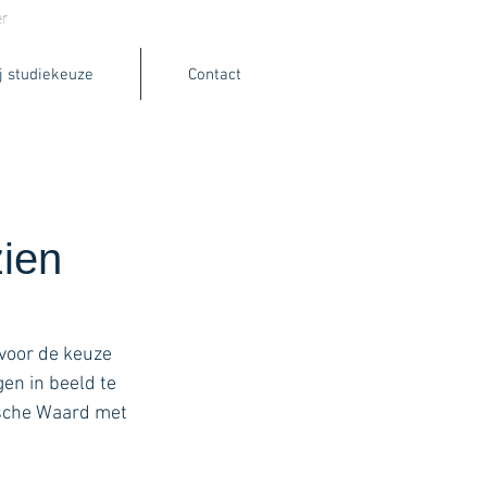
r
Portfolio
Brands
Jobs
Contact
j studiekeuze
Contact
zien
voor de keuze 
en in beeld te 
ksche Waard met 