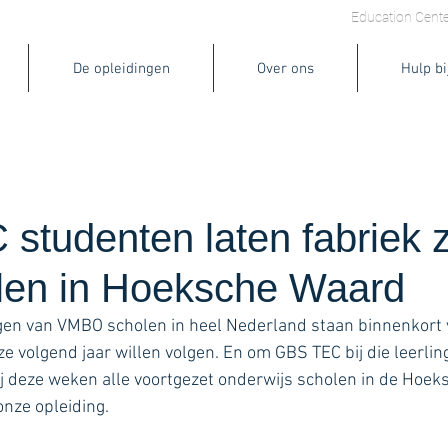
ining Services
Lasercladding
Asset Optimization
Education Cente
De opleidingen
Over ons
Hulp bi
studenten laten fabriek 
len in Hoeksche Waard
ngen van VMBO scholen in heel Nederland staan binnenkort 
e volgend jaar willen volgen. En om GBS TEC bij die leerling
j deze weken alle voortgezet onderwijs scholen in de Hoe
nze opleiding. 