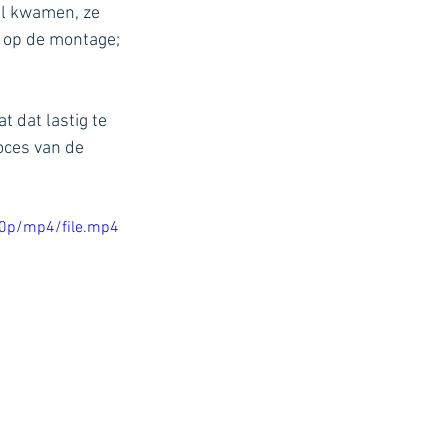
al kwamen, ze 
 op de montage; 
 dat lastig te 
oces van de 
0p/mp4/file.mp4