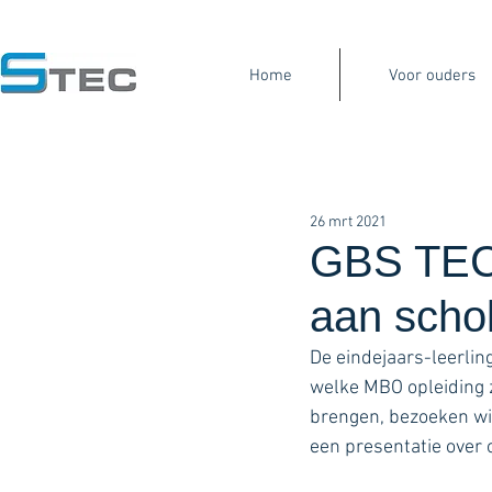
Our Company
Gearbox Services
Mach
Home
Voor ouders
26 mrt 2021
GBS TEC 
aan scho
De eindejaars-leerli
welke MBO opleiding z
brengen, bezoeken wi
een presentatie over o