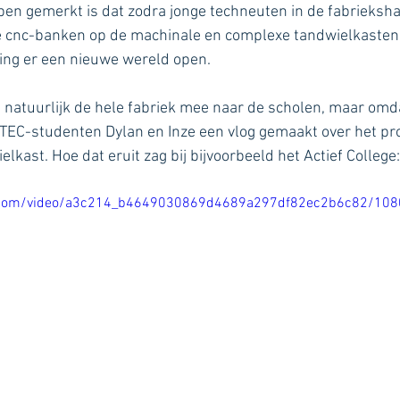
bben gemerkt is dat zodra jonge techneuten in de fabrieksh
e cnc-banken op de machinale en complexe tandwielkasten
ging er een nieuwe wereld open. 
n natuurlijk de hele fabriek mee naar de scholen, maar omdat
 TEC-studenten Dylan en Inze een vlog gemaakt over het pr
elkast. Hoe dat eruit zag bij bijvoorbeeld het Actief College:
tic.com/video/a3c214_b4649030869d4689a297df82ec2b6c82/108