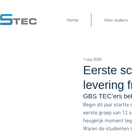
Our Company
Gearbox Services
Mach
Home
Voor ouders
1 sep 2020
Eerste s
levering 
GBS TEC’ers bel
Begin dit jaar startt
eerste groep van 12 
heugelijk moment tege
Waren de studenten in