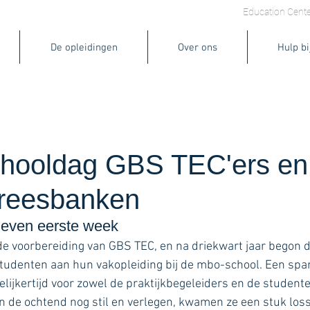
ining Services
Lasercladding
Asset Optimization
Education Cente
De opleidingen
Over ons
Hulp bi
chooldag GBS TEC'ers en
freesbanken
even eerste week
e de voorbereiding van GBS TEC, en na driekwart jaar begon 
studenten aan hun vakopleiding bij de mbo-school. Een sp
lijkertijd voor zowel de praktijkbegeleiders en de studente
 de ochtend nog stil en verlegen, kwamen ze een stuk loss