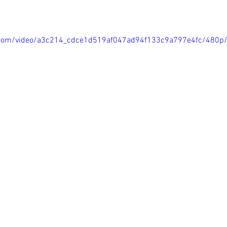
ic.com/video/a3c214_cdce1d519af047ad94f133c9a797e4fc/480p