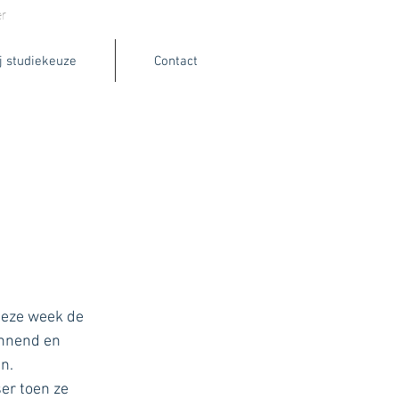
r
Portfolio
Brands
Jobs
Contact
j studiekeuze
Contact
deze week de 
annend en 
n. 
er toen ze 