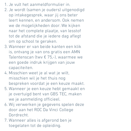
Je vult het aanmeldformulier in.
Je wordt (samen je ouders) uitgenodigd
op intakegesprek, waar jij ons beter
leert kennen, en andersom. Ook nemen
we de mogelijkheden door. We kijken
naar het complete plaatje, van lesstof
tot de afstand die je iedere dag aflegt
om op school te geraken.
Wanneer er van beide kanten een klik
is, ontvang je van ons gratis een AMN
Talentenscan (twv € 75,-), waarmee we
een goede indruk krijgen van jouw
capaciteiten.
Misschien weet je al wat je wilt,
misschien wil je het thuis nog
bespreken voordat je een keuze maakt.
Wanneer je een keuze hebt gemaakt en
je overtuigd bent van GBS TEC, maken
we je aanmelding officieel.
Wij verwerken je gegevens spelen deze
door aan het ROC Da Vinci College
Dordrecht.
Wanneer alles is afgerond ben je
toegelaten tot de opleiding.