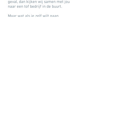
geval, dan kijken wij samen met jou
naar een tof bedrijf in de buurt.
Maar wat als je zelf wilt gaan
solliciteren? Ook dan zijn er enorm veel
baankansen. De SBB deed hier
onderzoek naar, bekijk het
hier.
De opleiding in beeld